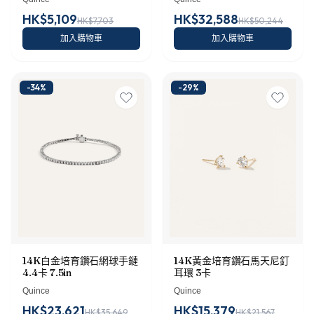
HK$5,109
HK$32,588
HK$7,703
HK$50,244
加入購物車
加入購物車
-
34
%
-
29
%
14K白金培育鑽石網球手鏈
14K黃金培育鑽石馬天尼釘
4.4卡 7.5in
耳環 3卡
Quince
Quince
HK$23,621
HK$15,379
HK$35,649
HK$21,567