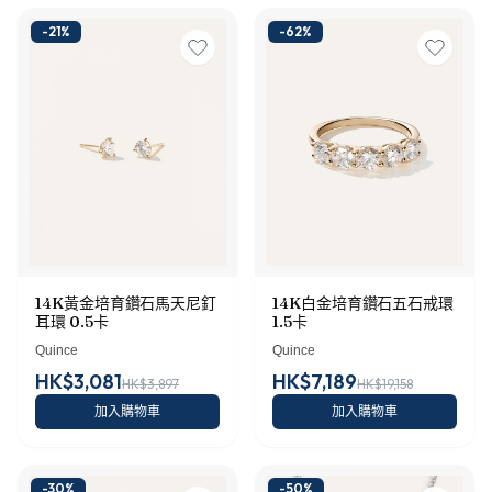
-
21
%
-
62
%
14K黃金培育鑽石馬天尼釘
14K白金培育鑽石五石戒環
耳環 0.5卡
1.5卡
Quince
Quince
HK$3,081
HK$7,189
HK$3,897
HK$19,158
加入購物車
加入購物車
-
30
%
-
50
%