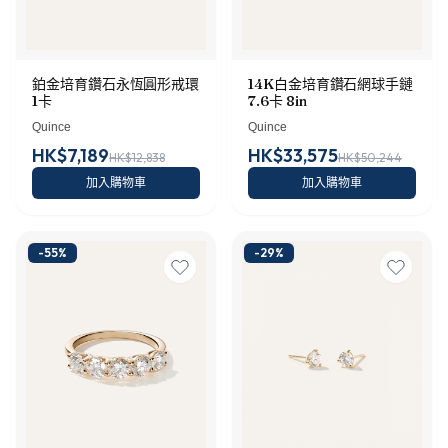
鉑金培育鑽石永恆圓形戒環
14K白金培育鑽石網球手鏈
1卡
7.6卡 8in
Quince
Quince
HK$7,189
HK$33,575
HK$12,838
HK$50,244
加入購物車
加入購物車
-
55
%
-
29
%