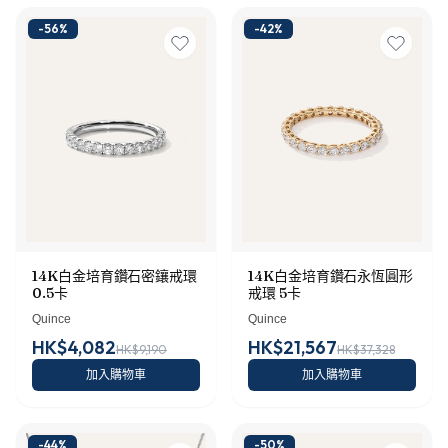
-
56
%
-
42
%
14K白金培育鑽石密鑲戒環
14K白金培育鑽石永恆圓形
0.5卡
戒環 5卡
Quince
Quince
HK$4,082
HK$21,567
HK$9,190
HK$37,328
加入購物車
加入購物車
-
44
%
-
50
%