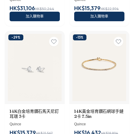
HK$31,106
HK$15,379
HK$50,244
HK$22,594
加入購物車
加入購物車
-
29
%
-
13
%
14K白金培育鑽石馬天尼釘
14K黃金培育鑽石網球手鏈
耳環 3卡
2卡 7.5in
Quince
Quince
HK$15,379
HK$16,432
HK$21,567
HK$18,894