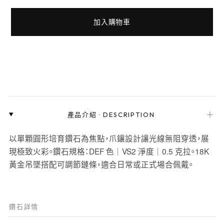
加入購物車
＋
產品介紹
·
DESCRIPTION
以單顆圓形培育鑽石為焦點，爪鑲設計讓光線無阻穿透，展
現極致火彩。鑽石規格：DEF 色｜VS2 淨度｜0.5 克拉。18K
黃金吊墜搭配可調節鏈條，適合日常或正式場合佩戴。
鑽石詳情