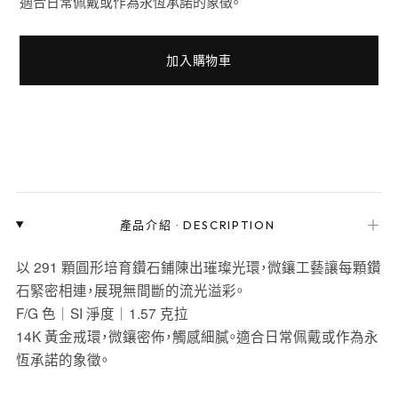
適合日常佩戴或作為永恆承諾的象徵。
加入購物車
＋
產品介紹
·
DESCRIPTION
以 291 顆圓形培育鑽石鋪陳出璀璨光環，微鑲工藝讓每顆鑽
石緊密相連，展現無間斷的流光溢彩。
F/G 色｜SI 淨度｜1.57 克拉
14K 黃金戒環，微鑲密佈，觸感細膩。適合日常佩戴或作為永
恆承諾的象徵。