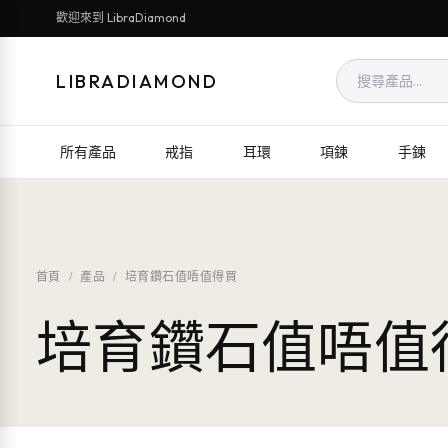
歡迎來到 LibraDiamond
LIBRADIAMOND
所有產品
戒指
耳環
項鍊
手鍊
首頁
/
產品
/
培育鑽石值唔值得買
培育鑽石值唔值