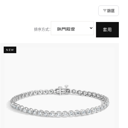
篩選
排序方式
：
套用
NEW