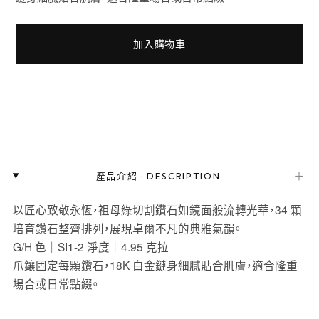
加入購物車
＋
產品介紹
·
DESCRIPTION
以匠心致敬永恆，祖母綠切割鑽石如鏡面般流轉光華，34 顆
培育鑽石整齊排列，展現卓爾不凡的典雅氣韻。
G/H 色｜SI1-2 淨度｜4.95 克拉
爪鑲固定每顆鑽石，18K 白金鏈身細膩貼合肌膚，適合隆重
場合或日常點綴。