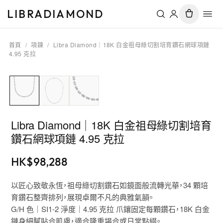
LIBRADIAMOND
首頁
/
項鍊
/
Libra Diamond｜18K 白金祖母綠切割培育鑽石網球項鏈
4.95 克拉
Libra Diamond｜18K 白金祖母綠切割培育
鑽石網球項鏈 4.95 克拉
HK$
98,288
以匠心致敬永恆，祖母綠切割鑽石如鏡面般流轉光華，34 顆培
育鑽石整齊排列，展現卓爾不凡的典雅氣韻。
G/H 色｜SI1-2 淨度｜4.95 克拉 爪鑲固定每顆鑽石，18K 白金
鏈身細膩貼合肌膚，適合隆重場合或日常點綴。