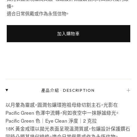
條。
適合日常佩戴或作為永恆信物。
加入購物車
＋
產品介紹
·
DESCRIPTION
以月暈為靈感，圓潤包鑲環抱祖母綠切割主石，光影在
Pacific Green 色澤中流轉，宛如夜空中一抹靜謐綠光。
Pacific Green 色｜Eye Clean 淨度｜2 克拉
18K 黃金戒環以拋光表面呈現溫潤質感，包鑲設計保護鑽石
同時凸顯其幾何線條。適合日常佩戴或作為永恆信物。