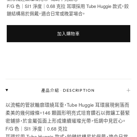
F/G 色｜SI1 淨度｜0.68 克拉 耳環採用 Tube Huggie 款式，鉸
鏈結構易於佩戴，適合日常或晚宴場合。
加入購物車
＋
產品介紹
·
DESCRIPTION
以流暢的管狀輪廓環繞耳垂，Tube Huggie 耳環展現俐落而
柔美的幾何線條。146 顆圓形明亮式培育鑽石以微鑲工藝緊
密鋪排，於金屬弧面上形成連續璀璨光帶，低調中見匠心。
F/G 色｜SI1 淨度｜0.68 克拉
耳環採用 Tube Huggie 款式，鉸鏈結構易於佩戴，適合日常