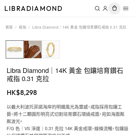
LIBRADIAMOND
首頁
/
戒指
/
Libra Diamond｜14K 黃金 包鑲培育鑽石戒指 0.31 克拉
Libra Diamond｜14K 黃金 包鑲培育鑽石
戒指 0.31 克拉
HK$
8,298
以義大利波托菲諾海岸的明媚風光為靈感，戒指採用包鑲工
藝，將十二顆圓形明亮式切割培育鑽石環繞戒面，宛如海面粼
粼波光。
F/G 色｜VS 淨度｜0.31 克拉 14K 黃金戒環，線條流暢，包鑲設