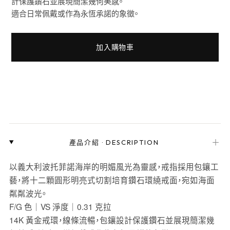
計保護鑽石並展現簡潔幾何美感。
適合日常佩戴或作為永恆承諾的象徵。
加入購物車
＋
產品介紹
·
DESCRIPTION
以義大利波托菲諾海岸的明媚風光為靈感，戒指採用包鑲工
藝，將十二顆圓形明亮式切割培育鑽石環繞戒面，宛如海面
粼粼波光。
F/G 色｜VS 淨度｜0.31 克拉
14K 黃金戒環，線條流暢，包鑲設計保護鑽石並展現簡潔幾