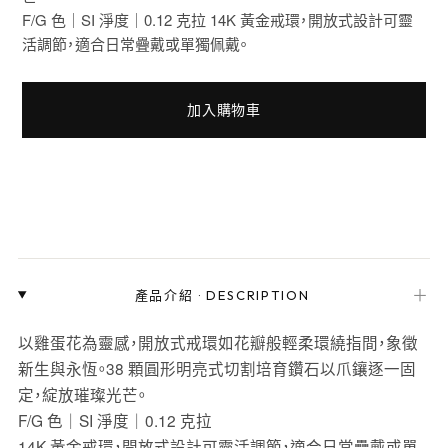
F/G 色｜SI 淨度｜0.12 克拉 14K 黃金戒環，開放式設計可靈
活調節，適合日常疊戴或單獨佩戴。
加入購物車
＋
產品介紹
·
DESCRIPTION
以雞蛋花為靈感，開放式戒環如花瓣般輕柔環繞指間，象徵
新生與永恆。38 顆圓形明亮式切割培育鑽石以爪鑲逐一固
定，綻放璀璨光芒。
F/G 色｜SI 淨度｜0.12 克拉
14K 黃金戒環，開放式設計可靈活調節，適合日常疊戴或單