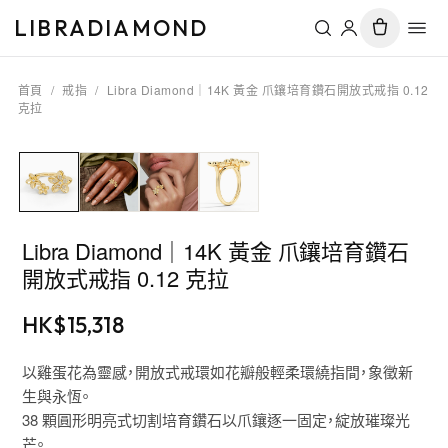
LIBRADIAMOND
首頁
/
戒指
/
Libra Diamond｜14K 黃金 爪鑲培育鑽石開放式戒指 0.12
克拉
Libra Diamond｜14K 黃金 爪鑲培育鑽石
開放式戒指 0.12 克拉
HK$
15,318
以雞蛋花為靈感，開放式戒環如花瓣般輕柔環繞指間，象徵新
生與永恆。
38 顆圓形明亮式切割培育鑽石以爪鑲逐一固定，綻放璀璨光
芒。