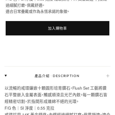
過細膩打磨，佩戴舒適。
適合日常疊戴或作為永恆承諾的象徵。
加入購物車
＋
產品介紹
·
DESCRIPTION
以流暢的戒環鑲嵌十顆圓形培育鑽石，Flush Set 工藝將鑽
石平整嵌入金屬表面，觸感順滑且光芒內斂。每一顆鑽石皆
經精密切割，於指間形成連綿不絕的光環。
F/G 色｜SI 淨度｜0.55 克拉
戒環採用 14K 黃金鑄造，內壁經過細膩打磨，佩戴舒適。適合