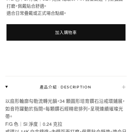
打磨，佩戴貼合舒適。
適合日常疊戴或正式場合點綴。
加入購物車
＋
產品介紹
·
DESCRIPTION
以扇形輪廓勾勒流轉光韻，34 顆圓形培育鑽石沿戒環鋪展，
如音符躍動於指間。每顆鑽石經精密排列，呈現連續璀璨光
帶。
F/G 色｜SI 淨度｜0.24 克拉
戒環以 14K 白金鑄造，內壁弧面打磨，佩戴貼合舒適。適合日