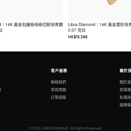
amond｜14K 黃金包鑲祖母綠切割培育鑽
Libra Diamond｜14K 黃金葉
拉
0.07 克拉
HK$
15,388
客戶服務
關於
聯絡我們
關於
策
常見問題
部落
訂單追蹤
私隱
服務
©
2026
LIBRADIAMOND
. All Rights Reserved.