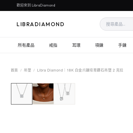
歡迎來到 LibraDiamond
LIBRADIAMOND
所有產品
戒指
耳環
項鍊
手鍊
首頁
/
吊墜
/
Libra Diamond｜18K 白金爪鑲培育鑽石吊墜 2 克拉