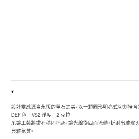
設計靈感源自永恆的單石之美，以一顆圓形明亮式切割培育
DEF 色｜VS2 淨度｜2 克拉
爪鑲工藝將鑽石穩固托起，讓光線從四面流轉，折射出璀璨火
典雅氣質。