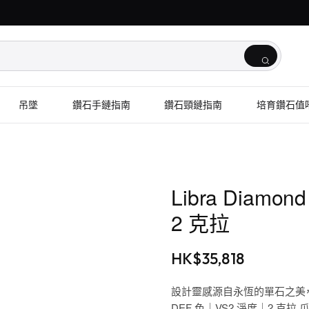
吊墜
鑽石手鏈指南
鑽石頸鏈指南
培育鑽石值
Libra Dia
2 克拉
HK$
35,818
設計靈感源自永恆的單石之美
DEF 色｜VS2 淨度｜2 