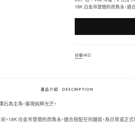
18K 白金吊墜簡約而雋永，
分享
HKD
產品介紹
·
DESCRIPTION
鑽石為主角，展現純粹光芒。
彩。18K 白金吊墜簡約而雋永，適合搭配任何鏈款，為日常或正