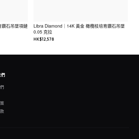
形培育鑽石吊墜項鏈
Libra Diamond｜14K 黃金 橄欖枝培育鑽石吊墜
0.05 克拉
HK$
12,578
我們
我們
格
政策
條款