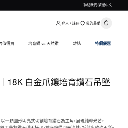
聯絡我們
繁體中文
登入 / 註冊
我的最愛
唔值得買
培育鑽 vs 天然鑽
雜誌
特價優惠
mond｜18K 白金爪鑲培育鑽石吊墜
，以一顆圓形明亮式切割培育鑽石為主角，展現純粹光芒。
克拉 爪鑲工藝將鑽石穩固托起，讓光線從四面流轉，折射出璀璨火彩。