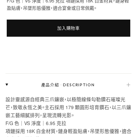
F/G 色｜VS 淨度｜6.95 克拉 項鏈採用 18K 白金材質，鏈身輕
盈貼膚，吊墜形態優雅，適合宴會或日常佩戴。
加入購物車
＋
產品介紹
·
DESCRIPTION
設計靈感源自經典三爪鑲嵌，以極簡線條勾勒鑽石璀璨光
芒，致敬永恆之美。主石採用 179 顆圓形培育鑽石，以三爪鑲
嵌工藝細膩排列，呈現流轉光影。
F/G 色｜VS 淨度｜6.95 克拉
項鏈採用 18K 白金材質，鏈身輕盈貼膚，吊墜形態優雅，適合