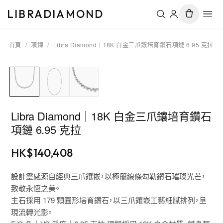
LIBRADIAMOND
首頁
/
項鍊
/
Libra Diamond｜18K 白金三爪鑲培育鑽石項鏈 6.95 克拉
Libra Diamond｜18K 白金三爪鑲培育鑽石
項鏈 6.95 克拉
HK$
140,408
設計靈感源自經典三爪鑲嵌，以極簡線條勾勒鑽石璀璨光芒，
致敬永恆之美。
主石採用 179 顆圓形培育鑽石，以三爪鑲嵌工藝細膩排列，呈
現流轉光影。