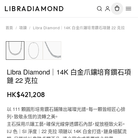
LIBRADIAMOND
首頁
/
項鍊
/
Libra Diamond｜14K 白金爪鑲培育鑽石項鏈 22 克拉
Libra Diamond｜14K 白金爪鑲培育鑽石項
鏈 22 克拉
HK$
421,208
以 111 顆圓形培育鑽石鋪陳出璀璨光譜，每一顆皆經匠心排
列，致敬永恆的流轉之美。
主石採用爪鑲工藝，確保光線穿透鑽石內部，綻放極致火彩。
I/J 色｜SI 淨度｜22 克拉 項鏈以 14K 白金打造，鏈身細膩流