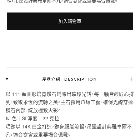
暢，吊墜設計典雅卓爾不凡，適合宴會或重要場合佩戴。
加入購物車
＋
產品介紹
·
DESCRIPTION
以 111 顆圓形培育鑽石鋪陳出璀璨光譜，每一顆皆經匠心排
列，致敬永恆的流轉之美。主石採用爪鑲工藝，確保光線穿透
鑽石內部，綻放極致火彩。
I/J 色｜SI 淨度｜22 克拉
項鏈以 14K 白金打造，鏈身細膩流暢，吊墜設計典雅卓爾不
凡，適合宴會或重要場合佩戴。