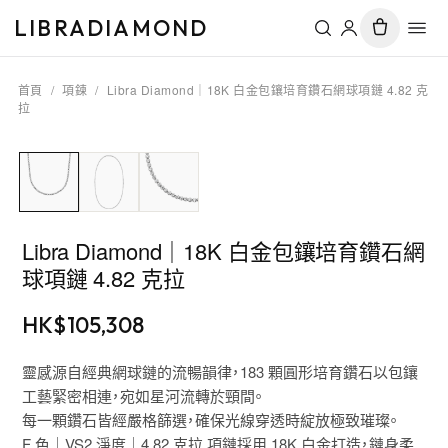
LIBRADIAMOND
首頁
/
項鍊
/
Libra Diamond｜18K 白金包鑲培育鑽石網球項鏈 4.82 克
拉
Libra Diamond｜18K 白金包鑲培育鑽石網
球項鏈 4.82 克拉
HK$
105,308
靈感源自經典網球鏈的流暢韻律，183 顆圓形培育鑽石以包鑲
工藝緊密相連，宛如星河流轉於頸間。
每一顆鑽石皆經嚴格篩選，確保光線穿透時綻放極致璀璨。
F 色｜VS2 淨度｜4.82 克拉 項鏈採用 18K 白金打造，鏈身柔