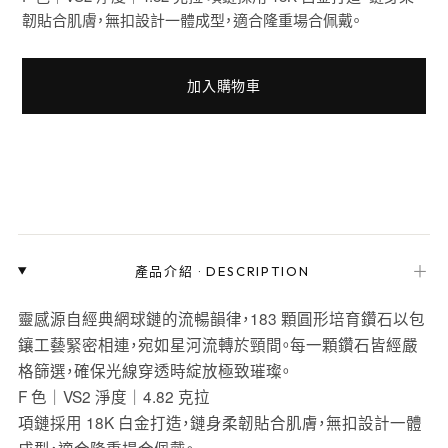
韌貼合肌膚，無扣設計一體成型，適合隆重場合佩戴。
加入購物車
＋
產品介紹
·
DESCRIPTION
靈感源自經典網球鏈的流暢韻律，183 顆圓形培育鑽石以包
鑲工藝緊密相連，宛如星河流轉於頸間。每一顆鑽石皆經嚴
格篩選，確保光線穿透時綻放極致璀璨。
F 色｜VS2 淨度｜4.82 克拉
項鏈採用 18K 白金打造，鏈身柔韌貼合肌膚，無扣設計一體