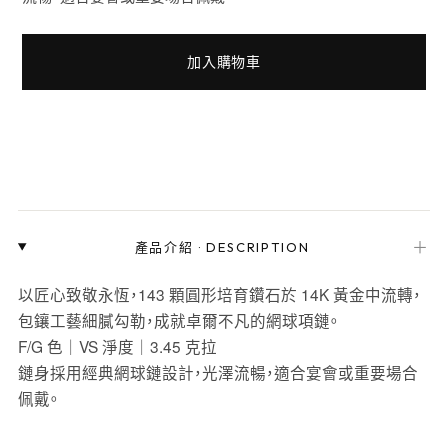
加入購物車
＋
產品介紹
·
DESCRIPTION
以匠心致敬永恆，143 顆圓形培育鑽石於 14K 黃金中流轉，
包鑲工藝細膩勾勒，成就卓爾不凡的網球項鏈。
F/G 色｜VS 淨度｜3.45 克拉
鏈身採用經典網球鏈設計，光澤流暢，適合宴會或重要場合
佩戴。