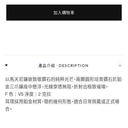
加入購物車
＋
產品介紹
·
DESCRIPTION
以馬天尼鑲嵌致敬鑽石的純粹光芒，兩顆圓形培育鑽石於鉑
金三爪鑲座中懸浮，光線穿透無阻，折射出極致璀璨。
F 色｜VS 淨度｜2 克拉
耳環採用鉑金材質，簡約幾何形態，適合日常佩戴或正式場
合。