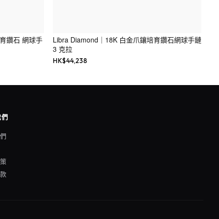
鑲 培育鑽石 網球手
Libra Diamond｜18K 白金爪鑲培育鑽石網球手鏈
3 克拉
HK$
44,238
我們
我們
格
政策
條款