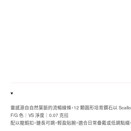
靈感源自自然葉脈的流暢線條，12 顆圓形培育鑽石以 Scallop
F/G 色｜VS 淨度｜0.07 克拉
配以龍蝦扣，鏈長可調，輕盈貼腕。適合日常疊戴或低調點綴