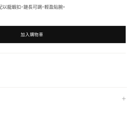
克拉 配以龍蝦扣，鏈長可調，輕盈貼腕。
加入購物車
＋