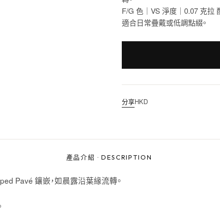
F/G 色｜VS 淨度｜0.07 
適合日常疊戴或低調點綴。
分享
HKD
產品介紹
·
DESCRIPTION
ed Pavé 鑲嵌，如晨露沿葉緣流轉。
。