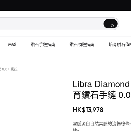
吊墜
鑽石手鏈指南
鑽石頸鏈指南
培育鑽石值
 0.07 克拉
Libra Diamon
育鑽石手鏈 0.0
HK$
13,978
靈感源自自然葉脈的流暢線條，12 
轉。