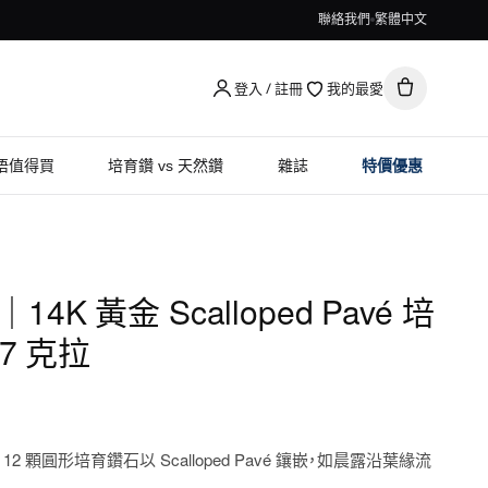
聯絡我們
繁體中文
登入 / 註冊
我的最愛
唔值得買
培育鑽 vs 天然鑽
雜誌
特價優惠
d｜14K 黃金 Scalloped Pavé 培
7 克拉
顆圓形培育鑽石以 Scalloped Pavé 鑲嵌，如晨露沿葉緣流