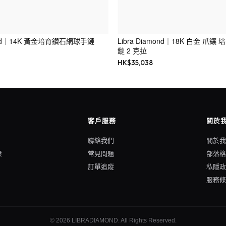
mond｜14K 黃金培育鑽石網球手鏈
Libra Diamond｜18K 白金 爪
鏈 2 克拉
HK$
35,038
客戶服務
關於
聯絡我們
關於
策
常見問題
部落
訂單追蹤
私隱
服務
©
2026
LIBRADIAMOND
. All Rights Reserved.