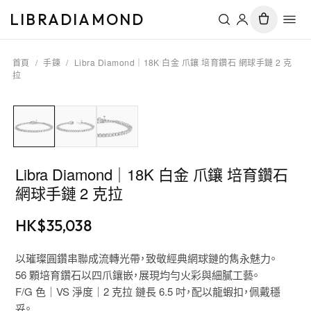
LIBRADIAMOND
首頁
/
手鍊
/
Libra Diamond｜18K 白金 爪鑲 培育鑽石 網球手鏈 2 克
拉
Libra Diamond｜18K 白金 爪鑲 培育鑽石
網球手鏈 2 克拉
HK$
35,038
以璀璨圓鑽串聯成流轉光帶，致敬經典網球鏈的雋永魅力。
56 顆培育鑽石以四爪鑲嵌，展現均勻火彩與細膩工藝。
F/G 色｜VS 淨度｜2 克拉 鏈長 6.5 吋，配以龍蝦扣，佩戴穩
妥。