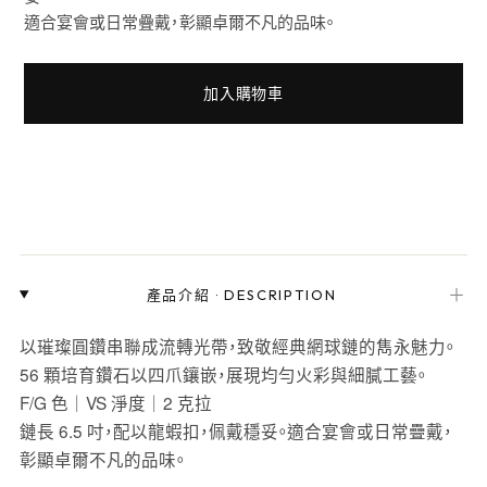
適合宴會或日常疊戴，彰顯卓爾不凡的品味。
加入購物車
＋
產品介紹
·
DESCRIPTION
以璀璨圓鑽串聯成流轉光帶，致敬經典網球鏈的雋永魅力。
56 顆培育鑽石以四爪鑲嵌，展現均勻火彩與細膩工藝。
F/G 色｜VS 淨度｜2 克拉
鏈長 6.5 吋，配以龍蝦扣，佩戴穩妥。適合宴會或日常疊戴，
彰顯卓爾不凡的品味。