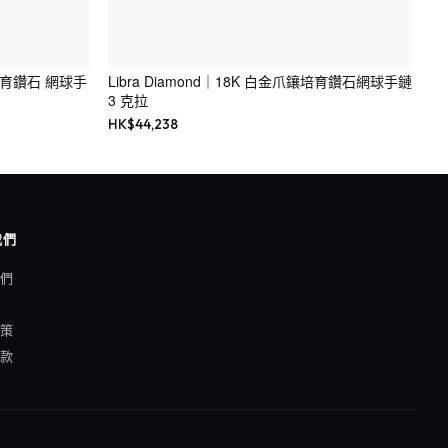
鑲 培育鑽石 網球手
Libra Diamond｜18K 白金爪鑲培育鑽石網球手鏈
3 克拉
HK$
44,238
我們
我們
格
政策
條款