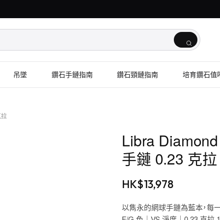
吊墜
鑽石手鏈指南
鑽石頸鏈指南
培育鑽石值
克拉
Libra Dia
手鏈 0.23 克拉
HK$
13,978
以雋永的網球手鏈為藍本，每
F/G 色｜VS 淨度｜0.23 克