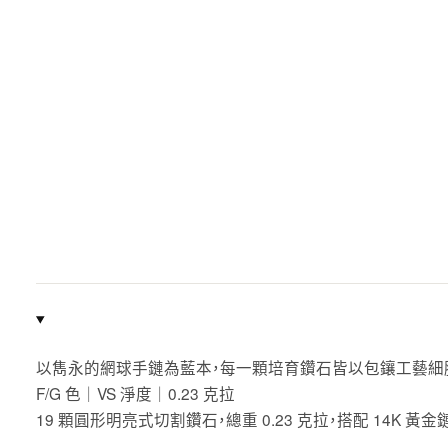
以雋永的網球手鏈為藍本，每一顆培育鑽石皆以包鑲工藝細
F/G 色｜VS 淨度｜0.23 克拉
19 顆圓形明亮式切割鑽石，總重 0.23 克拉，搭配 14K 