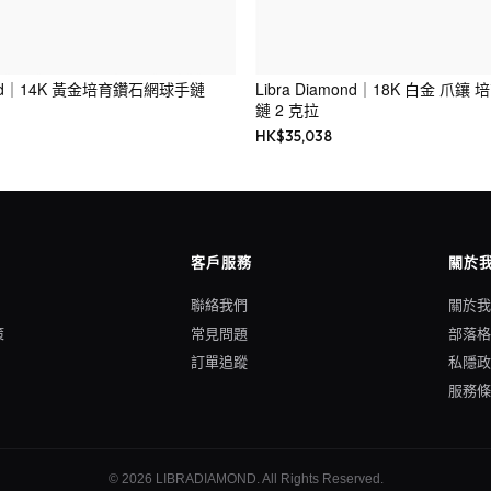
mond｜14K 黃金培育鑽石網球手鏈
Libra Diamond｜18K 白金 爪
鏈 2 克拉
HK$
35,038
客戶服務
關於
聯絡我們
關於
策
常見問題
部落
訂單追蹤
私隱
服務
©
2026
LIBRADIAMOND
. All Rights Reserved.