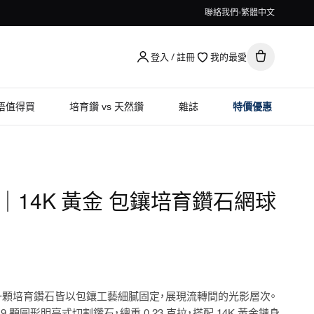
聯絡我們
繁體中文
登入 / 註冊
我的最愛
唔值得買
培育鑽 vs 天然鑽
雜誌
特價優惠
mond｜14K 黃金 包鑲培育鑽石網球
一顆培育鑽石皆以包鑲工藝細膩固定，展現流轉間的光影層次。
拉 19 顆圓形明亮式切割鑽石，總重 0.23 克拉，搭配 14K 黃金鏈身