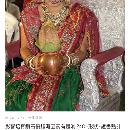
2026.07.31
·
1 分鐘閱讀
影響培育鑽石價錢嘅因素有邊啲？4C、形狀、證書點計