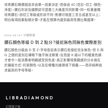
培育鑽石嘅價錢並非由單一因素決定，而係由 4C（克拉、切工、顏色、
淨度）、鑽石形狀及國際認可證書三大維度共同影響。同一粒重量嘅
培育鑽石，因切工等級或形狀不同，售價可相差三至五成甚至以上；
明白每項因素點樣計算，才能在預算內選到最高性價比嘅選擇。
2026.06.16
·
1 分鐘閱讀
鑽石顏色等級 D 到 Z 點分？接近無色同無色實際差別
鑽石顏色分級由 D 至 Z，字母愈前表示鑽石愈接近完全無色，但 D 與
G 之間的差別在裸眼下幾乎無法察覺，反而是 K 級以下的暖黃色調
才會令一般消費者明顯感受到色差。真正影響視覺觀感的分水嶺在
於鑲嵌方式、托架顏色，以及在哪種光線環境下佩戴——而非純粹追
求最高的字母等級。
LIBRADIAMOND
訂閱電子報