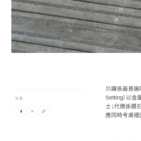
爪鑲係最普遍嘅
Setting
分享：
士；代價係鑽
應同時考慮穩