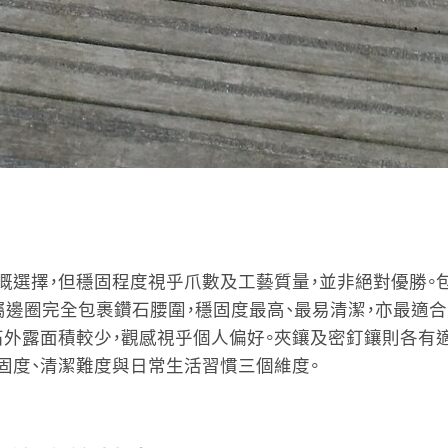
選擇，但穩固程度視乎爪數及工藝質量，並非絕對優勝。包鑲（
）以金屬邊圈完全包裹鑽石腰圍，穩固度最高、最易清潔，亦最
石外露面積較少，觀感視乎個人偏好。夾鑲及密釘鑲則各有
固度、清潔難度與日常生活習慣三個維度。