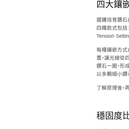
四大鑲
選購培育鑽石
四種款式包括：爪鑲（P
Tension Set
每種鑲嵌方式
置，讓光線從
鑽石一圈，形
以多顆細小鑽石
了解原理後，
穩固度