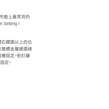
。市面上最常見的
etting /
鑽石腰圍以上的位
以連續金屬邊圍繞
屬槽固定。密釘鑲
固定。