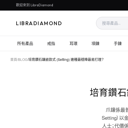
歡迎來到 LibraDiamond
LIBRADIAMOND
所有產品
戒指
耳環
項鍊
手鍊
首頁
/
BLOG
/
培育鑽石鑲嵌款式 (Setting) 邊種最穩陣最易打理？
培育鑽石鑲
爪鑲係最普
Settin
人士；代價