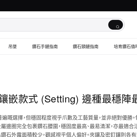
吊墜
鑽石手鏈指南
鑽石頸鏈指南
培育鑽石值
嵌款式 (Setting) 邊種最穩
遍嘅選擇，但穩固程度視乎爪數及工藝質量，並非絕對優勝。包鑲
g）以金屬邊圈完全包裹鑽石腰圍，穩固度最高、最易清潔，亦最適
係鑽石外露面積較少，觀感視乎個人偏好。夾鑲及密釘鑲則各有