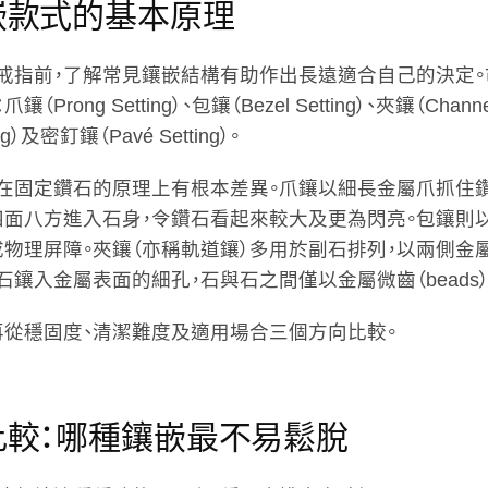
嵌款式的基本原理
戒指前，了解常見鑲嵌結構有助作出長遠適合自己的決定
rong Setting）、包鑲（Bezel Setting）、夾鑲（Channel S
ting）及密釘鑲（Pavé Setting）。
在固定鑽石的原理上有根本差異。爪鑲以細長金屬爪抓住
四面八方進入石身，令鑽石看起來較大及更為閃亮。包鑲則
成物理屏障。夾鑲（亦稱軌道鑲）多用於副石排列，以兩側金
鑲入金屬表面的細孔，石與石之間僅以金屬微齒（beads）
再從穩固度、清潔難度及適用場合三個方向比較。
比較：哪種鑲嵌最不易鬆脫