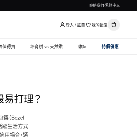
聯絡我們
繁體中文
登入 / 註冊
我的最愛
唔值得買
培育鑽 vs 天然鑽
雜誌
特價優惠
陣最易打理？
（Bezel
合活躍生活方式
適用場合，選