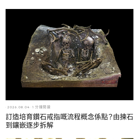
·
2026.08.04
·
1 分鐘閱讀
訂造培育鑽石戒指嘅流程概念係點？由揀石
到鑲嵌逐步拆解