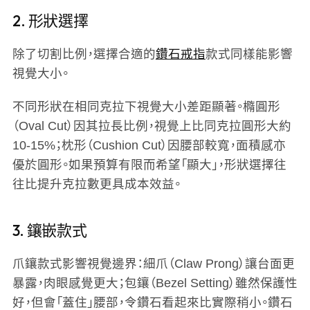
2. 形狀選擇
除了切割比例，選擇合適的
鑽石戒指
款式同樣能影響
視覺大小。
不同形狀在相同克拉下視覺大小差距顯著。橢圓形
（Oval Cut）因其拉長比例，視覺上比同克拉圓形大約
10-15%；枕形（Cushion Cut）因腰部較寬，面積感亦
優於圓形。如果預算有限而希望「顯大」，形狀選擇往
往比提升克拉數更具成本效益。
3. 鑲嵌款式
爪鑲款式影響視覺邊界：細爪（Claw Prong）讓台面更
暴露，肉眼感覺更大；包鑲（Bezel Setting）雖然保護性
好，但會「蓋住」腰部，令鑽石看起來比實際稍小。鑽石